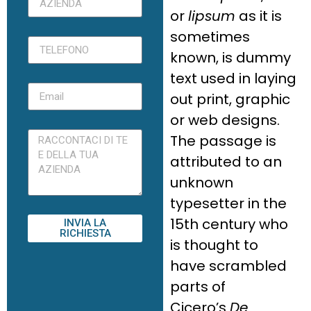
or
lipsum
as it is
sometimes
known, is dummy
text used in laying
out print, graphic
or web designs.
The passage is
attributed to an
unknown
typesetter in the
15th century who
INVIA LA
RICHIESTA
is thought to
have scrambled
parts of
Cicero’s
De